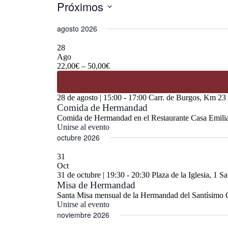
Próximos
Selecciona
la
agosto 2026
fecha.
28
Ago
22,00€ – 50,00€
28 de agosto | 15:00
-
17:00
Carr. de Burgos, Km 23 
Comida de Hermandad
Comida de Hermandad en el Restaurante Casa Emilian
Unirse al evento
octubre 2026
31
Oct
31 de octubre | 19:30
-
20:30
Plaza de la Iglesia, 1 S
Misa de Hermandad
Santa Misa mensual de la Hermandad del Santísimo Cr
Unirse al evento
noviembre 2026