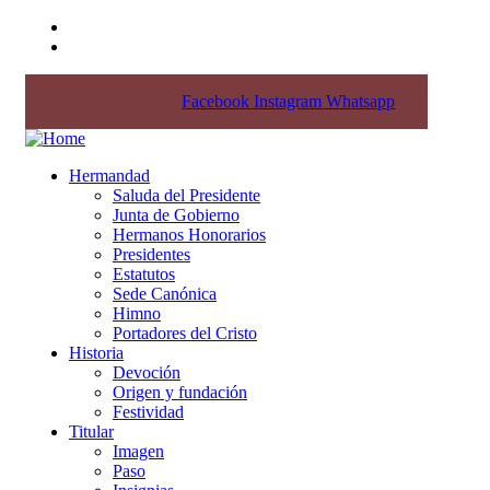
Pl. Iglesia, 7 - 28701 San Sebastián de los Reyes
comunicacion@hermandadcristodelosremedios.org
Facebook
Instagram
Whatsapp
Hermandad
Saluda del Presidente
Junta de Gobierno
Hermanos Honorarios
Presidentes
Estatutos
Sede Canónica
Himno
Portadores del Cristo
Historia
Devoción
Origen y fundación
Festividad
Titular
Imagen
Paso