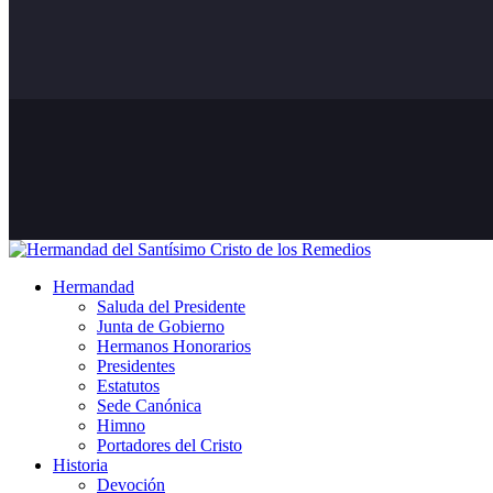
Hermandad
Saluda del Presidente
Junta de Gobierno
Hermanos Honorarios
Presidentes
Estatutos
Sede Canónica
Himno
Portadores del Cristo
Historia
Devoción