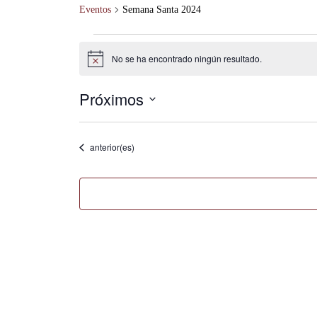
Eventos
Semana Santa 2024
Eventos
No se ha encontrado ningún resultado.
Aviso
Próximos
Selecciona
la
fecha.
Eventos
anterior(es)