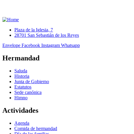
Plaza de la Iglesia, 7
28701 San Sebastián de los Reyes
Envelope
Facebook
Instagram
Whatsapp
Hermandad
Saluda
Historia
Junta de Gobierno
Estatutos
Sede canónica
Himno
Actividades
Agenda
Comida de hermandad
Día de las familias