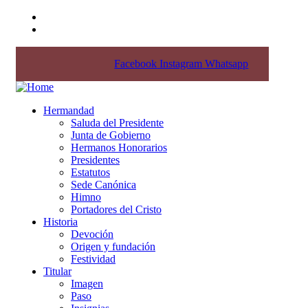
Pl. Iglesia, 7 - 28701 San Sebastián de los Reyes
comunicacion@hermandadcristodelosremedios.org
Facebook
Instagram
Whatsapp
Hermandad
Saluda del Presidente
Junta de Gobierno
Hermanos Honorarios
Presidentes
Estatutos
Sede Canónica
Himno
Portadores del Cristo
Historia
Devoción
Origen y fundación
Festividad
Titular
Imagen
Paso