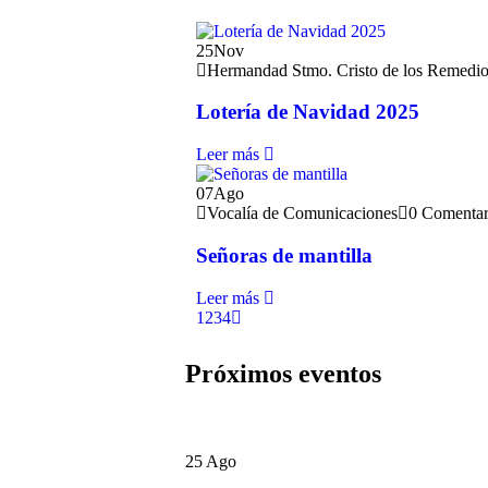
25
Nov
Hermandad Stmo. Cristo de los Remedi
Lotería de Navidad 2025
Leer más
07
Ago
Vocalía de Comunicaciones
0 Comentar
Señoras de mantilla
Leer más
1
2
3
4
Próximos eventos
25 Ago
25 de agosto de 2023 | 21:00