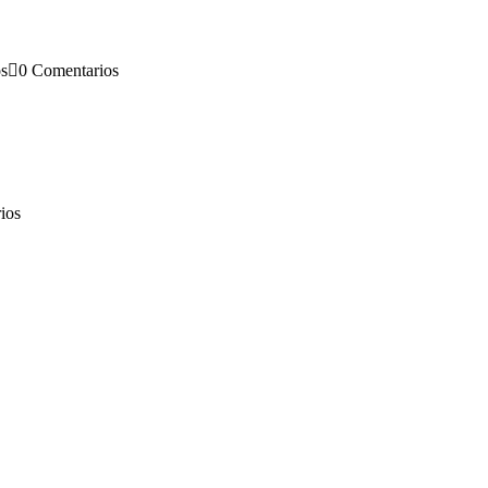
os
0 Comentarios
ios