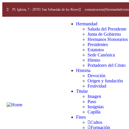
Pl. Iglesia, 7 - 28701 San Sebastián de los Reyes
comunicacion@hermandadcristo
Hermandad
Saluda del Presidente
Junta de Gobierno
Hermanos Honorarios
Presidentes
Estatutos
Sede Canónica
Himno
Portadores del Cristo
Historia
Devoción
Origen y fundación
Festividad
Titular
Imagen
Paso
Insignias
Capilla
Fines
Cultos
Formación