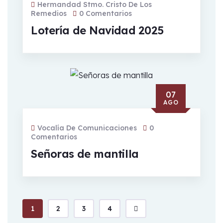
Hermandad Stmo. Cristo De Los
Remedios
0 Comentarios
Lotería de Navidad 2025
25 AGO
07
AGO
25
Vocalía De Comunicaciones
de
0
Comentarios
agosto
Señoras de mantilla
de
2023 |
21:00
Solemne
1
2
3
4
Triduo
en